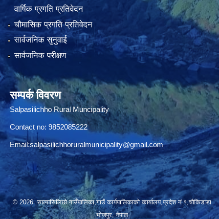
वार्षिक प्रगति प्रतिवेदन
चौमासिक प्रगति प्रतिवेदन
सार्वजनिक सुनुवाई
सार्वजनिक परीक्षण
सम्पर्क विवरण
Salpasilichho Rural Muncipality
Contact no: 9852085222
Email:
salpasilichhoruralmunicipality@gmail.com
© 2026 साल्पासिलिछो गाउँपालिका,गाउँ कार्यपालिकाको कार्यालय,प्रदेश नं १,चौकिडाडा
भोजपुर, नेपाल