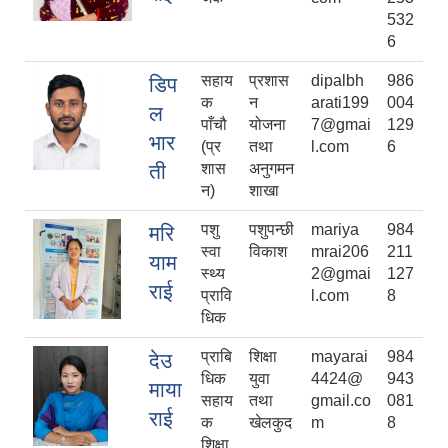
532
6
सहाय
प्रशास
dipalbh
986
डिप
क
न
arati199
004
ल
पाँचौ
योजना
7@gmai
129
भार
(प्र
तथा
l.com
6
ती
शास
अनुगमन
न)
शाखा
पशु
पशुपन्छी
mariya
984
मरि
स्वा
विकाश
mrai206
211
याम
स्थ्य
2@gmai
127
राई
प्रावि
l.com
8
धिक
प्राबि
शिक्षा
mayarai
984
देउ
धिक
युवा
4424@
943
माया
सहाय
तथा
gmail.co
081
राई
क
खेलकुद
m
8
शिक्षा