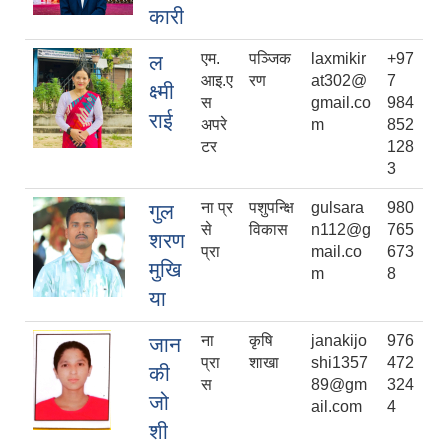
कारी
एम.
पञ्जिक
laxmikir
+97
ल
आइ.ए
रण
at302@
7
क्ष्मी
स
gmail.co
984
राई
अपरे
m
852
टर
128
3
ना प्र
पशुपन्क्षि
gulsara
980
गुल
से
विकास
n112@g
765
शरण
प्रा
mail.co
673
मुखि
m
8
या
ना
कृषि
janakijo
976
जान
प्रा
शाखा
shi1357
472
की
स
89@gm
324
जो
ail.com
4
शी