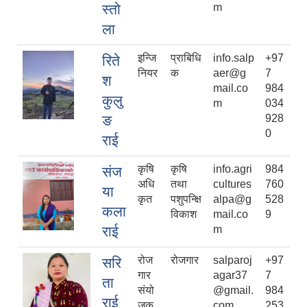
स्तो
m
ला
इन्जि
प्राबिधि
info.salp
+97
रिते
नियर
क
aer@g
7
श
mail.co
984
कुलु
m
034
ङ
928
0
राई
कृषि
कृषि
info.agri
984
संज
अधि
तथा
cultures
760
या
कृत
पशुपन्क्षि
alpa@g
528
कला
विकाश
mail.co
9
राई
m
रोज
रोजगार
salparoj
+97
सरि
गार
agar37
7
ता
संयो
@gmail.
984
राई
जक
com
253