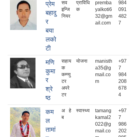
सव
प्राविधि
premba
984
प्रेम
इन्जि
क
yalkoti6
091
बहादु
नियर
32@gm
482
र
ail.com
7
बया
लको
टी
सहाय
योजना
manisth
+97
मणि
क
a35@g
7
कुमा
कम्प्यु
mail.co
984
र
टर
m
208
श्रे
अपरे
678
टर
4
ष्ठ
अ हे
स्वास्थ्य
tamang
+97
कम
ब
kamal2
7
ल
022@g
986
तामां
mail.co
202