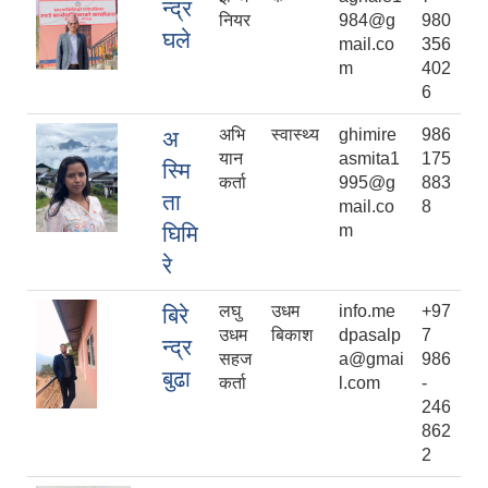
न्द्र
नियर
984@g
980
घले
mail.co
356
m
402
6
अभि
स्वास्थ्य
ghimire
986
अ
यान
asmita1
175
स्मि
कर्ता
995@g
883
ता
mail.co
8
घिमि
m
रे
लघु
उधम
info.me
+97
बिरे
उधम
बिकाश
dpasalp
7
न्द्र
सहज
a@gmai
986
बुढा
कर्ता
l.com
-
246
862
2