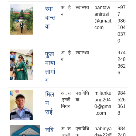
अ हे
स्वास्थ्य
bantaw
+97
रमा
ब
anirusi
7
बान्त
@gmail.
986
वा
com
104
037
0
अ हे
स्वास्थ्य
974
फुल
ब
248
माया
362
तामां
6
ग
अ .स
प्राविधि
milankul
984
मिल
.इन्जी
क
ung204
526
न
नियर
0@gmai
361
राई
l.com
8
अ .स
प्राबिधि
nabinya
984
नबि
.इन्जी
क
dav22@
240