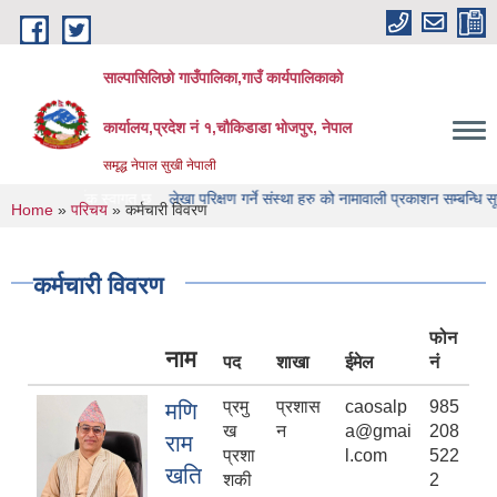
Skip to main content
साल्पासिलिछो गाउँपालिका,गाउँ कार्यपालिकाको
कार्यालय,प्रदेश नं १,चौकिडाडा भोजपुर, नेपाल
समृद्ध नेपाल सुखी नेपाली
स्वागत छ
लेखा परिक्षण गर्ने संस्था हरु को नामावाली प्रकाशन सम्बन्धि सूचना
लेखा परिक्ष
You are here
Home
»
परिचय
» कर्मचारी विवरण
कर्मचारी विवरण
फोन
नाम
पद
शाखा
ईमेल
नं
प्रमु
प्रशास
caosalp
985
मणि
ख
न
a@gmai
208
राम
प्रशा
l.com
522
खति
शकी
2