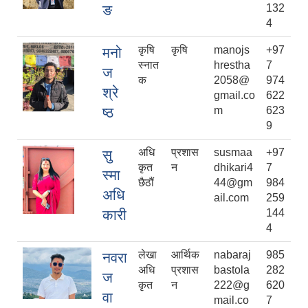
ङ
132
4
कृषि
कृषि
manojs
+97
मनो
स्नात
hrestha
7
ज
क
2058@
974
श्रे
gmail.co
622
ष्ठ
m
623
9
अधि
प्रशास
susmaa
+97
सु
कृत
न
dhikari4
7
स्मा
छैठौं
44@gm
984
अधि
ail.com
259
कारी
144
4
लेखा
आर्थिक
nabaraj
985
नवरा
अधि
प्रशास
bastola
282
ज
कृत
न
222@g
620
वा
mail.co
7