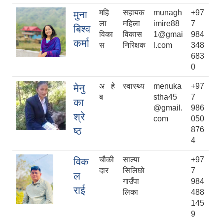
महि
सहायक
munagh
+97
मुना
ला
महिला
imire88
7
बिश्व
विका
विकास
1@gmai
984
कर्मा
स
निरिक्षक
l.com
348
683
0
अ हे
स्वास्थ्य
menuka
+97
मेनु
ब
stha45
7
का
@gmail.
986
श्रे
com
050
ष्ठ
876
4
चौकी
साल्पा
+97
विक
दार
सिलिछो
7
ल
गाउँपा
984
राई
लिका
488
145
9