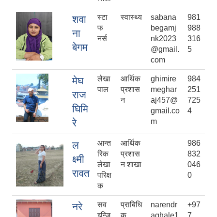
स्टा
स्वास्थ्य
sabana
981
शवा
फ
begamj
988
ना
नर्स
nk2023
316
बेगम
@gmail.
5
com
लेखा
आर्थिक
ghimire
984
मेघ
पाल
प्रशास
meghar
251
राज
न
aj457@
725
घिमि
gmail.co
4
रे
m
आन्त
आर्थिक
986
ल
रिक
प्रशास
832
क्ष्मी
लेखा
न शाखा
046
रावत
परिक्ष
0
क
सव
प्राबिधि
narendr
+97
नरे
इन्जि
क
aghale1
7