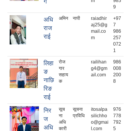
ग
m
985
9
अमिन
नापी
raiadhir
+97
अधि
aj25@g
7
राज
mail.co
986
राई
m
257
072
1
रोज
railihan
986
लिहा
गार
g4@gm
008
ङ
सहाय
ail.com
200
नाछि
क
8
रिङ
राई
सूच
सूचना
itosalpa
976
निर
ना
प्रविधि
silichho
778
ज
अधि
o@gmai
792
अधि
कारी
l.com
5