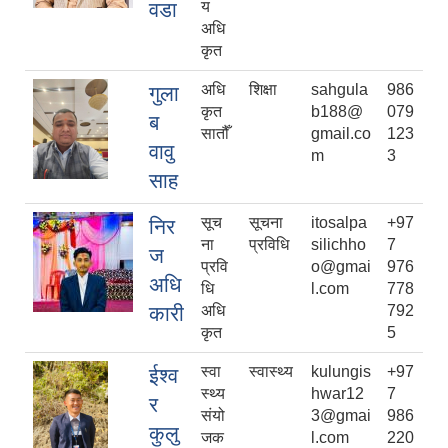
वडा
य
अधि
कृत
अधि
शिक्षा
sahgula
986
गुला
कृत
b188@
079
ब
सातौँ
gmail.co
123
वावु
m
3
साह
सूच
सूचना
itosalpa
+97
निर
ना
प्रविधि
silichho
7
ज
प्रवि
o@gmai
976
अधि
धि
l.com
778
कारी
अधि
792
कृत
5
स्वा
स्वास्थ्य
kulungis
+97
ईश्व
स्थ्य
hwar12
7
र
संयो
3@gmai
986
कुलु
जक
l.com
220