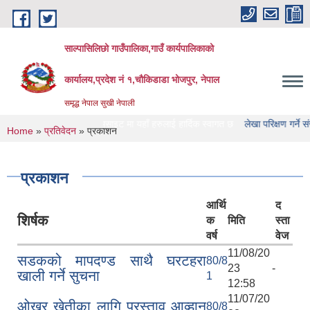
Skip to main content
साल्पासिलिछो गाउँपालिका,गाउँ कार्यपालिकाको
कार्यालय,प्रदेश नं १,चौकिडाडा भोजपुर, नेपाल
समृद्ध नेपाल सुखी नेपाली
िछो गाउँपालिका को वेभसाइट मा यहाँ हरुलाई हार्दिक स्वागत छ
लेखा परिक्षण गर्ने संस्था हर
You are here
Home
»
प्रतिवेदन
» प्रकाशन
प्रकाशन
आर्थि
द
शिर्षक
क
मिति
स्ता
वर्ष
वेज
11/08/20
सडकको मापदण्ड साथै घरटहरा
80/8
23 -
खाली गर्ने सुचना
1
12:58
11/07/20
ओखर खेतीका लागि प्रस्ताव आव्हान
80/8