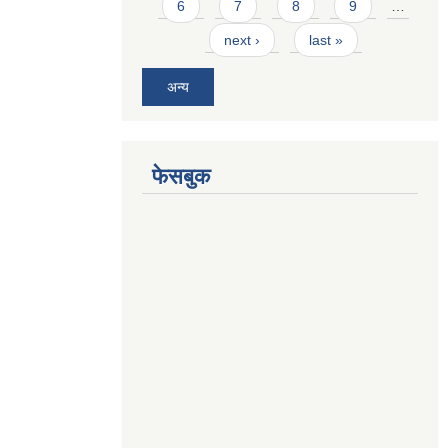
6
7
8
9
…
next ›
last »
अन्य
फेसबुक