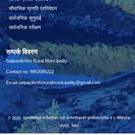
चौमासिक प्रगति प्रतिवेदन
सार्वजनिक सुनुवाई
सार्वजनिक परीक्षण
सम्पर्क विवरण
Salpasilichho Rural Muncipality
Contact no: 9852085222
Email:
salpasilichhoruralmunicipality@gmail.com
© 2026 साल्पासिलिछो गाउँपालिका,गाउँ कार्यपालिकाको कार्यालय,प्रदेश नं १,चौकिडाडा
भोजपुर, नेपाल