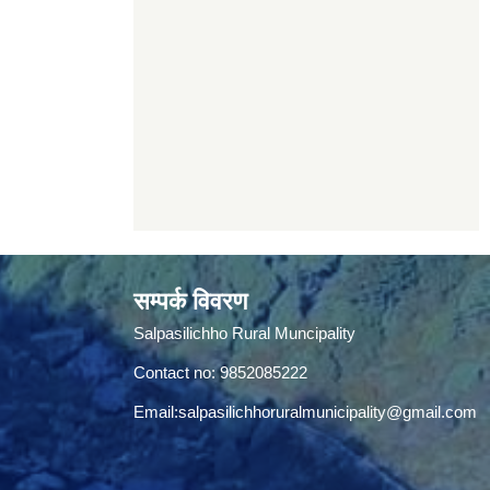
सम्पर्क विवरण
Salpasilichho Rural Muncipality
Contact no: 9852085222
Email:
salpasilichhoruralmunicipality@gmail.com