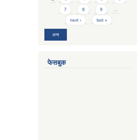
7
8
9
…
next ›
last »
अन्य
फेसबुक