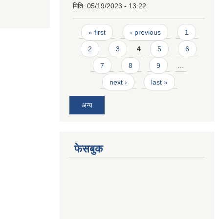
मिति:
05/19/2023 - 13:22
Pages
« first
‹ previous
1
2
3
4
5
6
7
8
9
…
next ›
last »
अन्य
फेसबुक