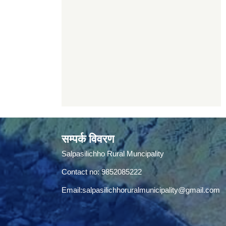
सम्पर्क विवरण
Salpasilichho Rural Muncipality
Contact no: 9852085222
Email:
salpasilichhoruralmunicipality@gmail.com