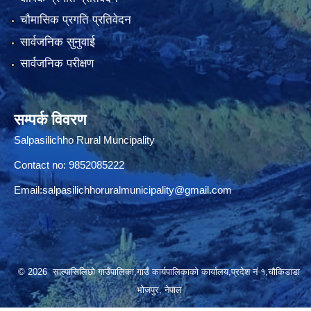
चौमासिक प्रगति प्रतिवेदन
सार्वजनिक सुनुवाई
सार्वजनिक परीक्षण
सम्पर्क विवरण
Salpasilichho Rural Muncipality
Contact no: 9852085222
Email:
salpasilichhoruralmunicipality@gmail.com
© 2026 साल्पासिलिछो गाउँपालिका,गाउँ कार्यपालिकाको कार्यालय,प्रदेश नं १,चौकिडाडा
भोजपुर, नेपाल