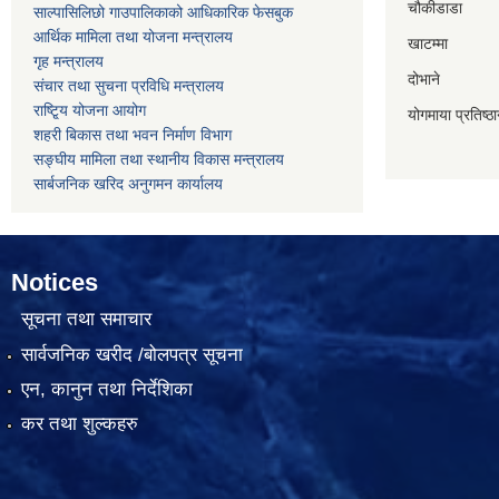
चौकीडाडा
साल्पासिलिछो गाउपालिकाको आधिकारिक फेसबुक
आर्थिक मामिला तथा योजना मन्त्रालय
खाटम्मा
गृह मन्त्रालय
दोभाने
संचार तथा सुचना प्रविधि मन्त्रालय
राष्टि्ृय योजना आयोग
योगमाया प्रतिष्ठ
शहरी बिकास तथा भवन निर्माण विभाग
सङ्घीय मामिला तथा स्थानीय विकास मन्त्रालय
सार्बजनिक खरिद अनुगमन कार्यालय
Notices
सूचना तथा समाचार
सार्वजनिक खरीद /बोलपत्र सूचना
एन, कानुन तथा निर्देशिका
कर तथा शुल्कहरु