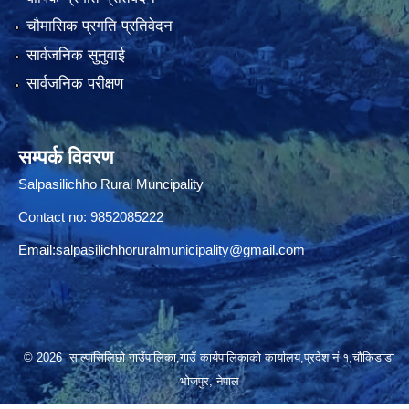
चौमासिक प्रगति प्रतिवेदन
सार्वजनिक सुनुवाई
सार्वजनिक परीक्षण
सम्पर्क विवरण
Salpasilichho Rural Muncipality
Contact no: 9852085222
Email:
salpasilichhoruralmunicipality@gmail.com
© 2026 साल्पासिलिछो गाउँपालिका,गाउँ कार्यपालिकाको कार्यालय,प्रदेश नं १,चौकिडाडा
भोजपुर, नेपाल