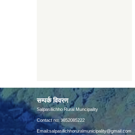
सम्पर्क विवरण
Salpasilichho Rural Muncipality
Contact no: 9852085222
Email:
salpasilichhoruralmunicipality@gmail.com