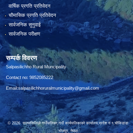
वार्षिक प्रगति प्रतिवेदन
चौमासिक प्रगति प्रतिवेदन
सार्वजनिक सुनुवाई
सार्वजनिक परीक्षण
सम्पर्क विवरण
Salpasilichho Rural Muncipality
Contact no: 9852085222
Email:
salpasilichhoruralmunicipality@gmail.com
© 2026 साल्पासिलिछो गाउँपालिका,गाउँ कार्यपालिकाको कार्यालय,प्रदेश नं १,चौकिडाडा
भोजपुर, नेपाल