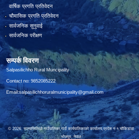
वार्षिक प्रगति प्रतिवेदन
चौमासिक प्रगति प्रतिवेदन
सार्वजनिक सुनुवाई
सार्वजनिक परीक्षण
सम्पर्क विवरण
Salpasilichho Rural Muncipality
Contact no: 9852085222
Email:
salpasilichhoruralmunicipality@gmail.com
© 2026 साल्पासिलिछो गाउँपालिका,गाउँ कार्यपालिकाको कार्यालय,प्रदेश नं १,चौकिडाडा
भोजपुर, नेपाल