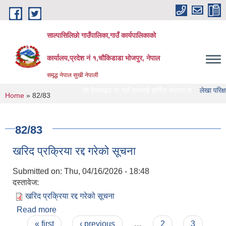
Skip to main content
साल्पासिलिछो गाउँपालिका,गाउँ कार्यपालिकाको
कार्यालय,प्रदेश नं १,चौकिडाडा भोजपुर, नेपाल
समृद्ध नेपाल सुखी नेपाली
्पासिलिछो गाउँपालिका को वेभसाइट मा यहाँ हरुलाई हार्दिक स्वागत छ
लेखा परिक्षण गर्ने सं
You are here
Home
» 82/83
82/83
खरिद प्रक्रिया रद्द गरेको सूचना
Submitted on:
Thu, 04/16/2026 - 18:48
दस्तावेज:
खरिद प्रक्रिया रद्द गरेको सूचना
Read more
about खरिद प्रक्रिया रद्द गरेको सूचना
Pages
« first
‹ previous
…
2
3