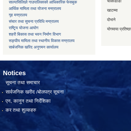
चौकीडाडा
साल्पासिलिछो गाउपालिकाको आधिकारिक फेसबुक
आर्थिक मामिला तथा योजना मन्त्रालय
खाटम्मा
गृह मन्त्रालय
दोभाने
संचार तथा सुचना प्रविधि मन्त्रालय
राष्टि्ृय योजना आयोग
योगमाया प्रतिष्ठ
शहरी बिकास तथा भवन निर्माण विभाग
सङ्घीय मामिला तथा स्थानीय विकास मन्त्रालय
सार्बजनिक खरिद अनुगमन कार्यालय
Notices
सूचना तथा समाचार
सार्वजनिक खरीद /बोलपत्र सूचना
एन, कानुन तथा निर्देशिका
कर तथा शुल्कहरु