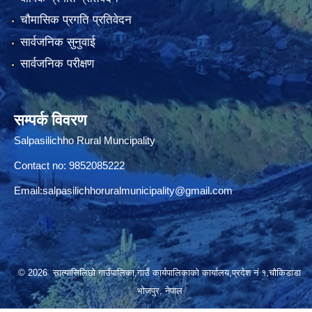
चौमासिक प्रगति प्रतिवेदन
सार्वजनिक सुनुवाई
सार्वजनिक परीक्षण
सम्पर्क विवरण
Salpasilichho Rural Muncipality
Contact no: 9852085222
Email:
salpasilichhoruralmunicipality@gmail.com
© 2026 साल्पासिलिछो गाउँपालिका,गाउँ कार्यपालिकाको कार्यालय,प्रदेश नं १,चौकिडाडा
भोजपुर, नेपाल