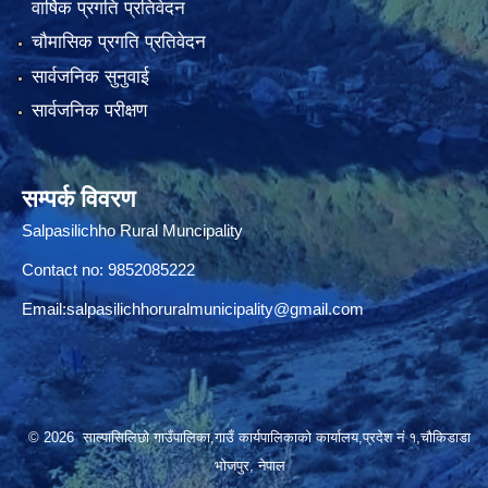
वार्षिक प्रगति प्रतिवेदन
चौमासिक प्रगति प्रतिवेदन
सार्वजनिक सुनुवाई
सार्वजनिक परीक्षण
सम्पर्क विवरण
Salpasilichho Rural Muncipality
Contact no: 9852085222
Email:
salpasilichhoruralmunicipality@gmail.com
© 2026 साल्पासिलिछो गाउँपालिका,गाउँ कार्यपालिकाको कार्यालय,प्रदेश नं १,चौकिडाडा
भोजपुर, नेपाल