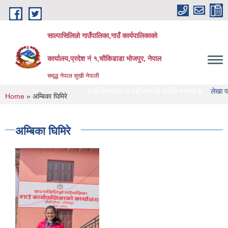
Skip to main content
साल्पासिलिछो गाउँपालिका,गाउँ कार्यपालिकाको
कार्यालय,प्रदेश नं १,चौकिडाडा भोजपुर, नेपाल
समृद्ध नेपाल सुखी नेपाली
साल्पासिलिछो गाउँपालिका को वेभसाइट मा यहाँ हरुलाई हार्दिक स्वागत छ
लेखा परिक्षण गर्ने
You are here
Home
» अम्बिका घिमिरे
अम्बिका घिमिरे