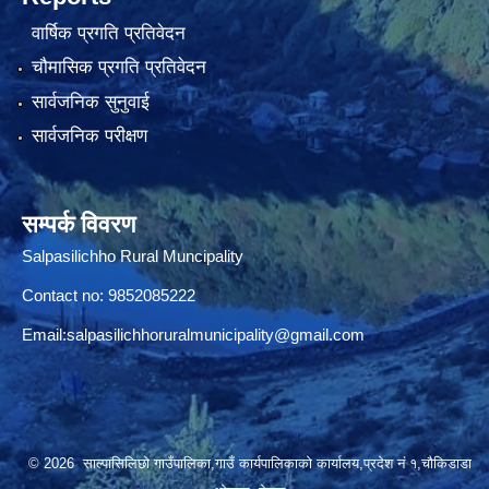
वार्षिक प्रगति प्रतिवेदन
चौमासिक प्रगति प्रतिवेदन
सार्वजनिक सुनुवाई
सार्वजनिक परीक्षण
सम्पर्क विवरण
Salpasilichho Rural Muncipality
Contact no: 9852085222
Email:
salpasilichhoruralmunicipality@gmail.com
© 2026 साल्पासिलिछो गाउँपालिका,गाउँ कार्यपालिकाको कार्यालय,प्रदेश नं १,चौकिडाडा