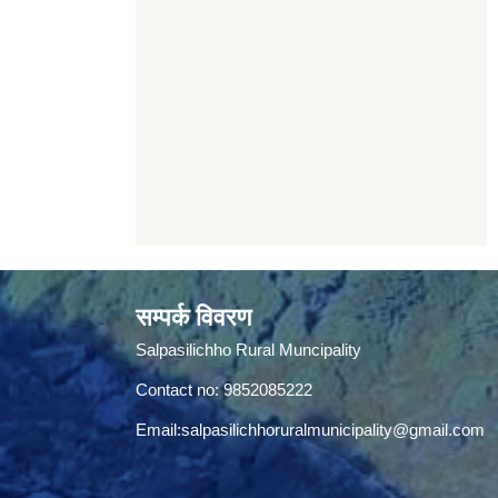
सम्पर्क विवरण
Salpasilichho Rural Muncipality
Contact no: 9852085222
Email:
salpasilichhoruralmunicipality@gmail.com