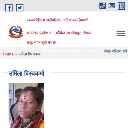
Skip to main content
साल्पासिलिछो गाउँपालिका,गाउँ कार्यपालिकाको
कार्यालय,प्रदेश नं १,चौकिडाडा भोजपुर, नेपाल
समृद्ध नेपाल सुखी नेपाली
िछो गाउँपालिका को वेभसाइट मा यहाँ हरुलाई हार्दिक स्वागत छ
लेखा परिक्षण गर्ने संस्था हर
You are here
Home
» उर्मिला बिस्वकर्मा
उर्मिला बिस्वकर्मा