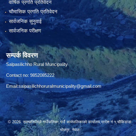
वार्षिक प्रगति प्रतिवेदन
चौमासिक प्रगति प्रतिवेदन
सार्वजनिक सुनुवाई
सार्वजनिक परीक्षण
सम्पर्क विवरण
Salpasilichho Rural Muncipality
Contact no: 9852085222
Email:
salpasilichhoruralmunicipality@gmail.com
© 2026 साल्पासिलिछो गाउँपालिका,गाउँ कार्यपालिकाको कार्यालय,प्रदेश नं १,चौकिडाडा
भोजपुर, नेपाल