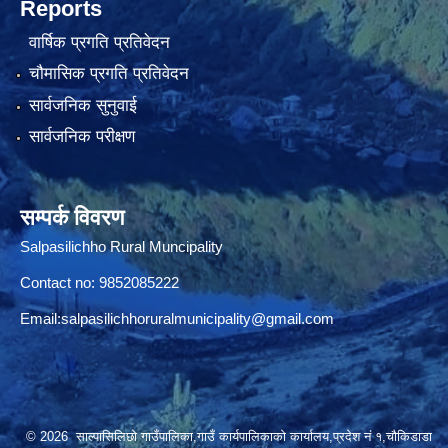
Reports
वार्षिक प्रगति प्रतिवेदन
चौमासिक प्रगति प्रतिवेदन
सार्वजनिक सुनुवाई
सार्वजनिक परीक्षण
सम्पर्क विवरण
Salpasilichho Rural Muncipality
Contact no: 9852085222
Email:
salpasilichhoruralmunicipality@gmail.com
© 2026 साल्पासिलिछो गाउँपालिका,गाउँ कार्यपालिकाको कार्यालय,प्रदेश नं १,चौकिडाडा