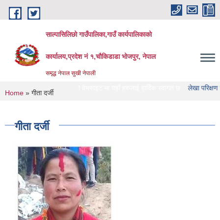
Skip to main content
साल्पासिलिछो गाउँपालिका,गाउँ कार्यपालिकाको
कार्यालय,प्रदेश नं १,चौकिडाडा भोजपुर, नेपाल
समृद्ध नेपाल सुखी नेपाली
सिलिछो गाउँपालिका को वेभसाइट मा यहाँ हरुलाई हार्दिक स्वागत छ
लेखा परिक्षण गर्ने संस्थ
You are here
Home
» गीता दर्जी
गीता दर्जी