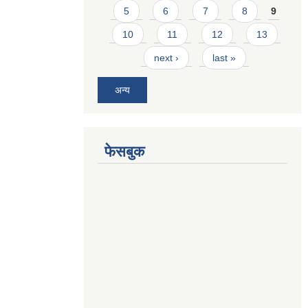
5
6
7
8
9
10
11
12
13
next ›
last »
अन्य
फेसबुक