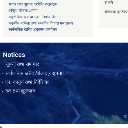
दोभाने
संचार तथा सुचना प्रविधि मन्त्रालय
राष्टि्ृय योजना आयोग
योगमाया प्रतिष्ठ
शहरी बिकास तथा भवन निर्माण विभाग
सङ्घीय मामिला तथा स्थानीय विकास मन्त्रालय
सार्बजनिक खरिद अनुगमन कार्यालय
Notices
सूचना तथा समाचार
सार्वजनिक खरीद /बोलपत्र सूचना
एन, कानुन तथा निर्देशिका
कर तथा शुल्कहरु
© 
//