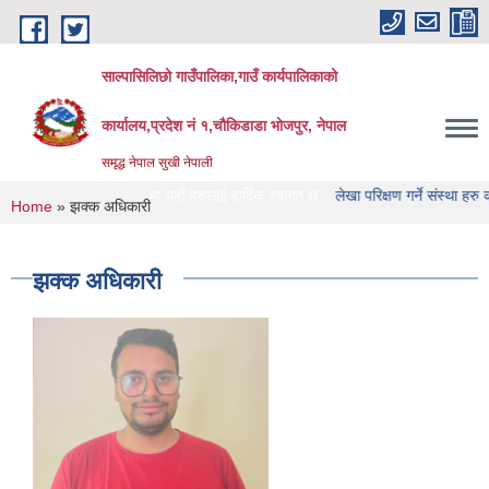
Skip to main content
साल्पासिलिछो गाउँपालिका,गाउँ कार्यपालिकाको
कार्यालय,प्रदेश नं १,चौकिडाडा भोजपुर, नेपाल
समृद्ध नेपाल सुखी नेपाली
िका को वेभसाइट मा यहाँ हरुलाई हार्दिक स्वागत छ
लेखा परिक्षण गर्ने संस्था हरु को नामावाल
You are here
Home
» झक्क अधिकारी
झक्क अधिकारी