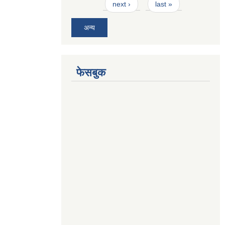
next ›
last »
अन्य
फेसबुक