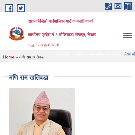
Skip to main content
साल्पासिलिछो गाउँपालिका,गाउँ कार्यपालिकाको
कार्यालय,प्रदेश नं १,चौकिडाडा भोजपुर, नेपाल
समृद्ध नेपाल सुखी नेपाली
ाल्पासिलिछो गाउँपालिका को वेभसाइट मा यहाँ हरुलाई हार्दिक स्वागत छ
लेखा परिक्षण गर्ने 
You are here
Home
» मणि राम खतिवडा
मणि राम खतिवडा