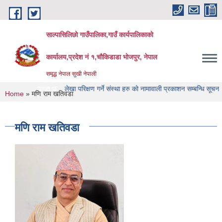
Skip to main content
साल्पासिलिछो गाउँपालिका,गाउँ कार्यपालिकाको
कार्यालय,प्रदेश नं १,चौकिडाडा भोजपुर, नेपाल
समृद्ध नेपाल सुखी नेपाली
र्दिक स्वागत छ
लेखा परिक्षण गर्ने संस्था हरु को नामावाली प्रकाशन सम्बन्धि सूचना
लेखा 
You are here
Home
» मणि राम खतिवडा
मणि राम खतिवडा