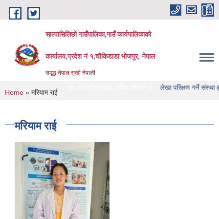
Skip to main content
साल्पासिलिछो गाउँपालिका,गाउँ कार्यपालिकाको
कार्यालय,प्रदेश नं १,चौकिडाडा भोजपुर, नेपाल
समृद्ध नेपाल सुखी नेपाली
ँपालिका को वेभसाइट मा यहाँ हरुलाई हार्दिक स्वागत छ
लेखा परिक्षण गर्ने संस्था हरु को नाम
You are here
Home
» मरियाम राई
मरियाम राई