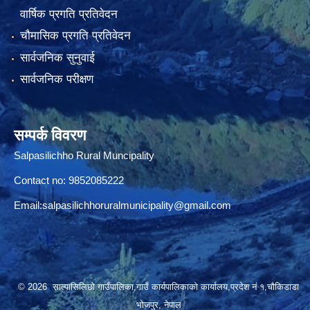
वार्षिक प्रगति प्रतिवेदन
चौमासिक प्रगति प्रतिवेदन
सार्वजनिक सुनुवाई
सार्वजनिक परीक्षण
सम्पर्क विवरण
Salpasilichho Rural Muncipality
Contact no: 9852085222
Email:
salpasilichhoruralmunicipality@gmail.com
© 2026 साल्पासिलिछो गाउँपालिका,गाउँ कार्यपालिकाको कार्यालय,प्रदेश नं १,चौकिडाडा
भोजपुर, नेपाल