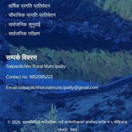
वार्षिक प्रगति प्रतिवेदन
चौमासिक प्रगति प्रतिवेदन
सार्वजनिक सुनुवाई
सार्वजनिक परीक्षण
सम्पर्क विवरण
Salpasilichho Rural Muncipality
Contact no: 9852085222
Email:
salpasilichhoruralmunicipality@gmail.com
© 2026 साल्पासिलिछो गाउँपालिका,गाउँ कार्यपालिकाको कार्यालय,प्रदेश नं १,चौकिडाडा
भोजपुर, नेपाल