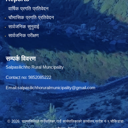
वार्षिक प्रगति प्रतिवेदन
चौमासिक प्रगति प्रतिवेदन
सार्वजनिक सुनुवाई
सार्वजनिक परीक्षण
सम्पर्क विवरण
Salpasilichho Rural Muncipality
Contact no: 9852085222
Email:
salpasilichhoruralmunicipality@gmail.com
© 2026 साल्पासिलिछो गाउँपालिका,गाउँ कार्यपालिकाको कार्यालय,प्रदेश नं १,चौकिडाडा