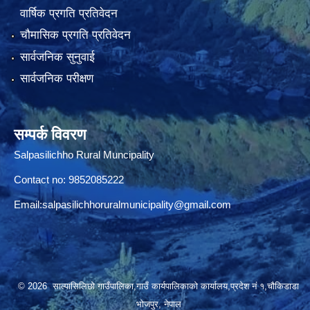
वार्षिक प्रगति प्रतिवेदन
चौमासिक प्रगति प्रतिवेदन
सार्वजनिक सुनुवाई
सार्वजनिक परीक्षण
सम्पर्क विवरण
Salpasilichho Rural Muncipality
Contact no: 9852085222
Email:
salpasilichhoruralmunicipality@gmail.com
© 2026 साल्पासिलिछो गाउँपालिका,गाउँ कार्यपालिकाको कार्यालय,प्रदेश नं १,चौकिडाडा
भोजपुर, नेपाल