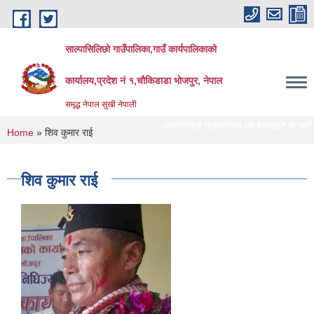
Skip to main content
साल्पासिलिछो गाउँपालिका,गाउँ कार्यपालिकाको
कार्यालय,प्रदेश नं १,चौकिडाडा भोजपुर, नेपाल
समृद्ध नेपाल सुखी नेपाली
साल्पासिलिछो गाउँपालिका को वेभसाइट मा यहाँ हरुलाई हा
You are here
Home
» शिव कुमार राई
शिव कुमार राई