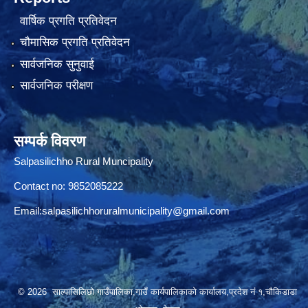
वार्षिक प्रगति प्रतिवेदन
चौमासिक प्रगति प्रतिवेदन
सार्वजनिक सुनुवाई
सार्वजनिक परीक्षण
सम्पर्क विवरण
Salpasilichho Rural Muncipality
Contact no: 9852085222
Email:
salpasilichhoruralmunicipality@gmail.com
© 2026 साल्पासिलिछो गाउँपालिका,गाउँ कार्यपालिकाको कार्यालय,प्रदेश नं १,चौकिडाडा