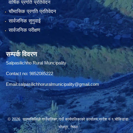
वार्षिक प्रगति प्रतिवेदन
चौमासिक प्रगति प्रतिवेदन
सार्वजनिक सुनुवाई
सार्वजनिक परीक्षण
सम्पर्क विवरण
Salpasilichho Rural Muncipality
Contact no: 9852085222
Email:
salpasilichhoruralmunicipality@gmail.com
© 2026 साल्पासिलिछो गाउँपालिका,गाउँ कार्यपालिकाको कार्यालय,प्रदेश नं १,चौकिडाडा
भोजपुर, नेपाल