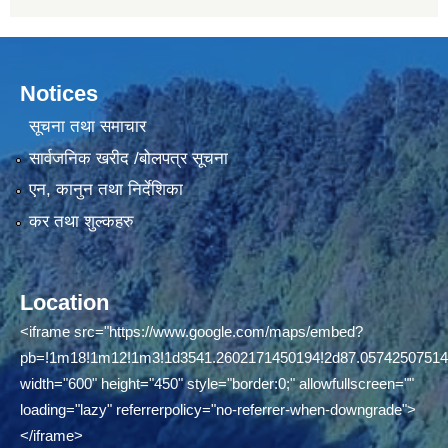
Notices
सूचना तथा समाचार
सार्वजनिक खरीद /बोलपत्र सूचना
एन, कानुन तथा निर्देशिका
कर तथा शुल्कहरु
Location
<iframe src="https://www.google.com/maps/embed?
pb=!1m18!1m12!1m3!1d3541.2602171450194!2d87.0574250751460
width="600" height="450" style="border:0;" allowfullscreen=""
loading="lazy" referrerpolicy="no-referrer-when-downgrade">
</iframe>