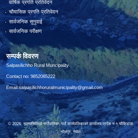
वार्षिक प्रगति प्रतिवेदन
चौमासिक प्रगति प्रतिवेदन
सार्वजनिक सुनुवाई
सार्वजनिक परीक्षण
सम्पर्क विवरण
Salpasilichho Rural Muncipality
Contact no: 9852085222
Email:
salpasilichhoruralmunicipality@gmail.com
© 2026 साल्पासिलिछो गाउँपालिका,गाउँ कार्यपालिकाको कार्यालय,प्रदेश नं १,चौकिडाडा
भोजपुर, नेपाल