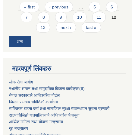
Pages
« first
‹ previous
…
5
6
7
8
9
10
11
12
13
next ›
last »
अन्य
महत्वपूर्ण लिंकहरु
लोक सेवा आयोग
स्थानीय शासन तथा सामुदायिक विकास कार्यक्रम
(II)
नेपाल सरकारको आधिकारिक पोर्टल
जिल्ला समन्वय समितिको कार्यालय
व्यक्तिगत घटना दर्ता तथा सामाजिक सुरक्षा व्यवस्थापन सुचना प्रणाली
साल्पासिलिछो गाउपालिकाको आधिकारिक फेसबुक
आर्थिक मामिला तथा योजना मन्त्रालय
गृह मन्त्रालय
संचार तथा सुचना प्रविधि मन्त्रालय