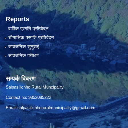
Reports
वार्षिक प्रगति प्रतिवेदन
चौमासिक प्रगति प्रतिवेदन
सार्वजनिक सुनुवाई
सार्वजनिक परीक्षण
सम्पर्क विवरण
Salpasilichho Rural Muncipality
Contact no: 9852085222
Email:
salpasilichhoruralmunicipality@gmail.com