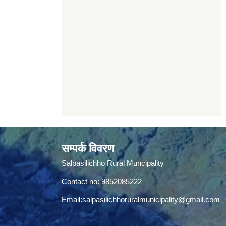
सम्पर्क विवरण
Salpasilichho Rural Muncipality
Contact no: 9852085222
Email:
salpasilichhoruralmunicipality@gmail.com