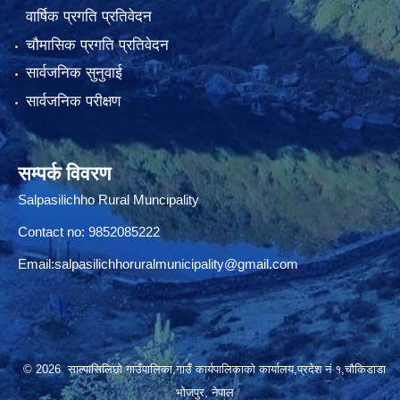
वार्षिक प्रगति प्रतिवेदन
चौमासिक प्रगति प्रतिवेदन
सार्वजनिक सुनुवाई
सार्वजनिक परीक्षण
सम्पर्क विवरण
Salpasilichho Rural Muncipality
Contact no: 9852085222
Email:
salpasilichhoruralmunicipality@gmail.com
© 2026 साल्पासिलिछो गाउँपालिका,गाउँ कार्यपालिकाको कार्यालय,प्रदेश नं १,चौकिडाडा
भोजपुर, नेपाल