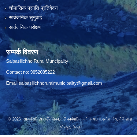
चौमासिक प्रगति प्रतिवेदन
सार्वजनिक सुनुवाई
सार्वजनिक परीक्षण
सम्पर्क विवरण
Salpasilichho Rural Muncipality
Contact no: 9852085222
Email:
salpasilichhoruralmunicipality@gmail.com
© 2026 साल्पासिलिछो गाउँपालिका,गाउँ कार्यपालिकाको कार्यालय,प्रदेश नं १,चौकिडाडा
भोजपुर, नेपाल