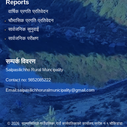
Reports
वार्षिक प्रगति प्रतिवेदन
चौमासिक प्रगति प्रतिवेदन
सार्वजनिक सुनुवाई
सार्वजनिक परीक्षण
सम्पर्क विवरण
Salpasilichho Rural Muncipality
Contact no: 9852085222
Email:
salpasilichhoruralmunicipality@gmail.com
© 2026 साल्पासिलिछो गाउँपालिका,गाउँ कार्यपालिकाको कार्यालय,प्रदेश नं १,चौकिडाडा