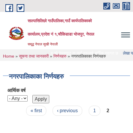
Skip to main content
साल्पासिलिछो गाउँपालिका,गाउँ कार्यपालिकाको
कार्यालय,प्रदेश नं १,चौकिडाडा भोजपुर, नेपाल
समृद्ध नेपाल सुखी नेपाली
साल्पासिलिछो गाउँपालिका को वेभसाइट मा यहाँ हरुलाई हार्दिक स्वागत छ
लेखा परिक्षण गर्न
You are here
Home
»
सूचना तथा जानकारी
»
निर्णयहरु
» नगरपालिकाका निर्णयहरु
नगरपालिकाका निर्णयहरु
आर्थिक वर्ष
Pages
« first
‹ previous
1
2