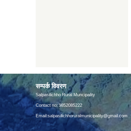
सम्पर्क विवरण
Salpasilichho Rural Muncipality
Contact no: 9852085222
Email:
salpasilichhoruralmunicipality@gmail.com