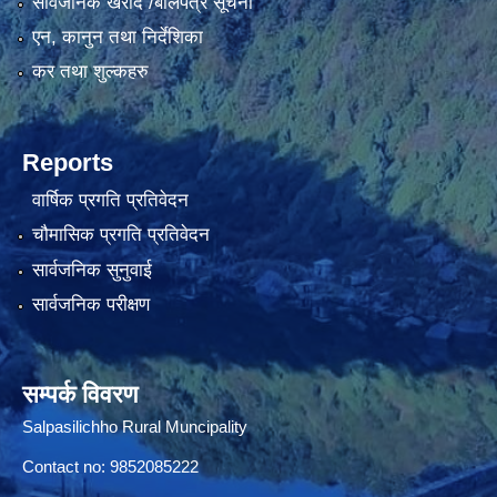
सार्वजनिक खरीद /बोलपत्र सूचना
एन, कानुन तथा निर्देशिका
कर तथा शुल्कहरु
Reports
वार्षिक प्रगति प्रतिवेदन
चौमासिक प्रगति प्रतिवेदन
सार्वजनिक सुनुवाई
सार्वजनिक परीक्षण
सम्पर्क विवरण
Salpasilichho Rural Muncipality
Contact no: 9852085222