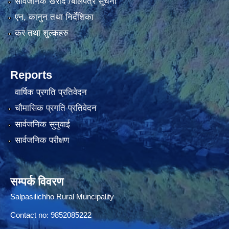
सार्वजनिक खरीद /बोलपत्र सूचना
एन, कानुन तथा निर्देशिका
कर तथा शुल्कहरु
Reports
वार्षिक प्रगति प्रतिवेदन
चौमासिक प्रगति प्रतिवेदन
सार्वजनिक सुनुवाई
सार्वजनिक परीक्षण
सम्पर्क विवरण
Salpasilichho Rural Muncipality
Contact no: 9852085222